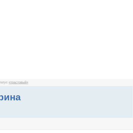
статус
«трастовый»
рина