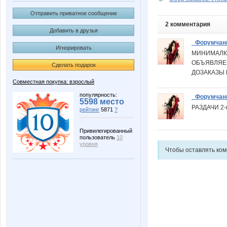
Отправить приватное сообщение
2 комментария
Добавить в друзья
_Форумчан
Игнорировать
МИНИМАЛК
ОБЪЯВЛЯЕ
Сделать подарок
ДОЗАКАЗЫ 
Совместная покупка: взрослый
популярность:
_Форумчан
5598 место
РАЗДАЧИ 2-
рейтинг
5871
?
Привилегированный
пользователь
10
уровня
Чтобы оставлять ко