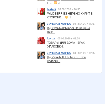
П...
3
Nata.li
05.08.2026 в 16:56
WILDBERRIES НЕРВНО КУРИТ В
СТОРОНК...
1
ЛУЧШАЯ МАРКА
04.08.2026 в 16:02
[b]Обувь Ralf Ringer Наша цена
ниж...
Lonza
05.08.2026 в 01:58
ТОВАРЫ ДЛЯ ДОМА - БРАК
УПАКОВКИ.
ЛУЧШАЯ МАРКА
04.08.2026 в 12:32
[b]Обувь RALF RINGER . Вся
коллекц...