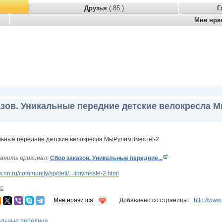
Друзья
( 85 )
Г
Мне нра
азов. Уникальные передние детские велокресла 
анить оригинал:
Сбор заказов. Уникальные передние...
.nn.ru/community/sp/deti/...limvmeste-2.html
ие
Мне нравится
Добавлено со страницы:
http://ww
альные передние...