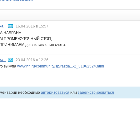
ка_
16.04.2016 в 15:57
А НАБРАНА.
М ПРОМЕЖУТОЧНЫЙ СТОП,
ПРИНИМАЕМ до выставления счета.
ка_
23.04.2016 в 12:26
го выкупа
www.nn.ru/community/sp/razda...-2_31062524.html
мментарии необходимо
авторизоваться
или
зарегистрироваться