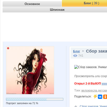
Блог
( 39 )
Основное
Шпионаж
Сбор зак
>
Блог
741
Просмотреть или сохр
Открыт 2-й ВЫКУП
www
Тэги:
велокресла детск
Поделиться:
Портрет заполнен на 71 %
Сбор заказов. Уник