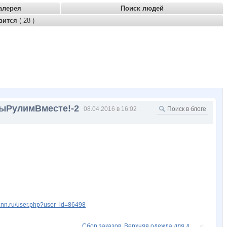
алерея
Поиск людей
вится
( 28 )
МыРулимВместе!-2
08.04.2016 в 16:02
w.nn.ru/user.php?user_id=86498
Сбор заказов. Верхняя одежда для д...