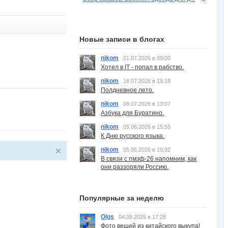
Новые записи в блогах
nikom
21.07.2026 в 09:00
Хотел в IT - попал в рабство.
nikom
18.07.2026 в 19:19
Полдневное лето.
nikom
08.07.2026 в 13:07
Азбука для Буратино.
nikom
05.06.2026 в 15:55
К Дню русского языка.
nikom
05.06.2026 в 10:32
В связи с пмэф-26 напомним, как
они раззоряли Россию.
Популярные за неделю
Olgs
04.08.2026 в 17:28
Фото вещей из китайского выкупа!