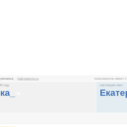
румчанка_
:
katti.www.nn.ru
пользователь имеет 
8 году
настоящее имя:
ка_
Екате