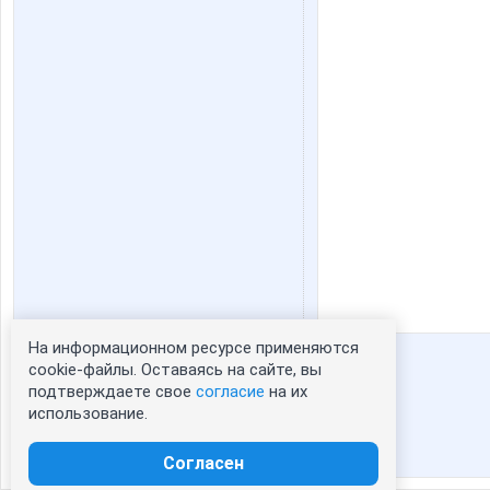
На информационном ресурсе применяются
Статистика портрета:
cookie-файлы. Оставаясь на сайте, вы
подтверждаете свое
согласие
на их
сейчас просматривают портрет - 0
использование.
зарегистрированные пользователи
посетившие портрет за 7 дней - 0
Согласен